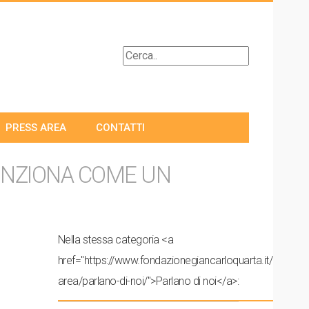
PRESS AREA
CONTATTI
UNZIONA COME UN
Nella stessa categoria <a
href="https://www.fondazionegiancarloquarta.it/press-
area/parlano-di-noi/">Parlano di noi</a>: