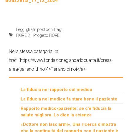
laGazzetta_17_12_2024
Leggi gli altri post con il tag:
FIORE 3
Progetto FIORE
Nella stessa categoria <a
href="https://www.fondazionegiancarloquarta.it/press-
area/parlano-di-noi/">Parlano di noi</a>:
La fiducia nel rapporto col medico
La fiducia nel medico fa stare bene il paziente
Rapporto medico-paziente: se c’è fiducia la
salute migliora. Lo dice la scienza
«Dottore non lasciarmi». Una ricerca dimostra
che la continuità del rapporto con il paziente è