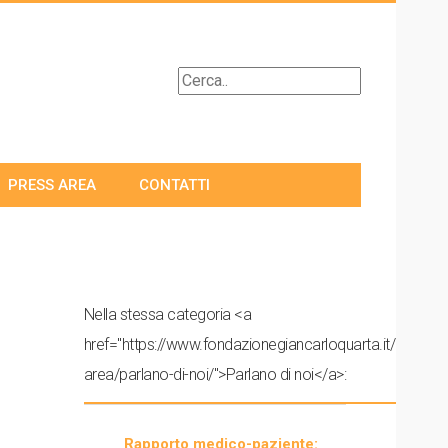
PRESS AREA
CONTATTI
Nella stessa categoria <a
href="https://www.fondazionegiancarloquarta.it/press-
area/parlano-di-noi/">Parlano di noi</a>:
Rapporto medico-paziente: