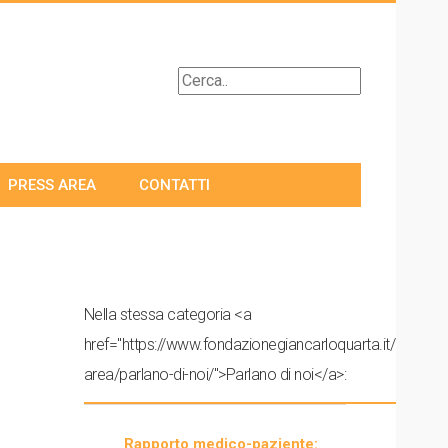
PRESS AREA
CONTATTI
Nella stessa categoria <a
href="https://www.fondazionegiancarloquarta.it/press-
area/parlano-di-noi/">Parlano di noi</a>:
Rapporto medico-paziente: