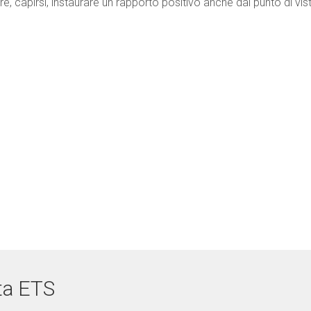
, capirsi, instaurare un rapporto positivo anche dal punto di vis
ta ETS