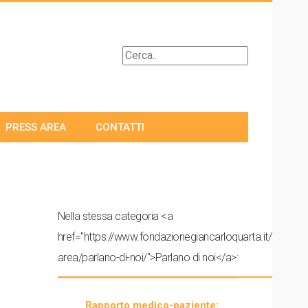
PRESS AREA
CONTATTI
Nella stessa categoria <a
href="https://www.fondazionegiancarloquarta.it/press-
area/parlano-di-noi/">Parlano di noi</a>:
Rapporto medico-paziente: