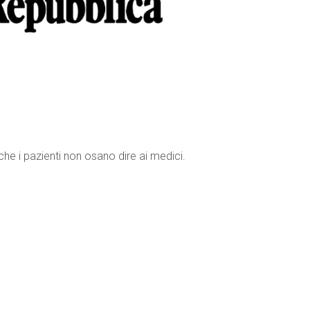
 che i pazienti non osano dire ai medici.