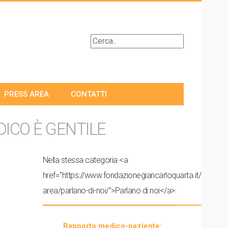
PRESS AREA
CONTATTI
ICO È GENTILE
Nella stessa categoria <a
href="https://www.fondazionegiancarloquarta.it/press-
area/parlano-di-noi/">Parlano di noi</a>:
Rapporto medico-paziente: