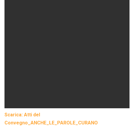
Scarica: Atti del
Convegno_ANCHE_LE_PAROLE_CURANO