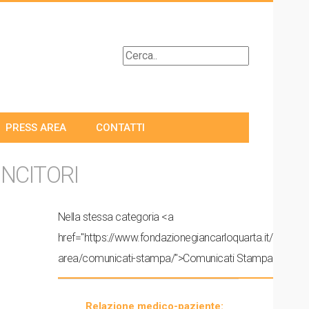
PRESS AREA
CONTATTI
INCITORI
Nella stessa categoria <a
href="https://www.fondazionegiancarloquarta.it/press-
area/comunicati-stampa/">Comunicati Stampa</a>:
Relazione medico-paziente: