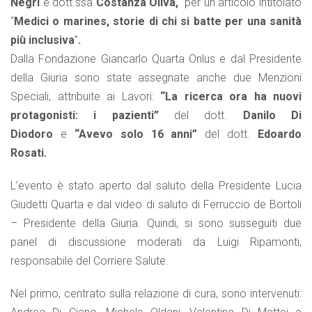
Negri
e dott.ssa
Costanza Oliva,
per un articolo intitolato
“
Medici o marines, storie di chi si batte per una sanità
più inclusiva
”
.
Dalla Fondazione Giancarlo Quarta Onlus e dal Presidente
della Giuria sono state assegnate anche due Menzioni
Speciali, attribuite ai Lavori:
“La ricerca ora ha nuovi
protagonisti: i pazienti”
del dott.
Danilo Di
Diodoro
e
“Avevo solo 16 anni”
del dott.
Edoardo
Rosati.
L’evento è stato aperto dal saluto della Presidente Lucia
Giudetti Quarta e dal video di saluto di Ferruccio de Bortoli
– Presidente della Giuria. Quindi, si sono susseguiti due
panel di discussione moderati da Luigi Ripamonti,
responsabile del Corriere Salute.
Nel primo, centrato sulla relazione di cura, sono intervenuti: